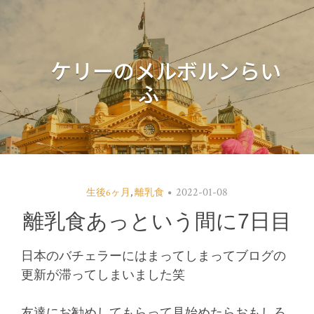
ケリーのメルボルンらい
ふ
2022-01-08
生後6ヶ月
,
離乳食
離乳食あっという間に7日目
日本のバチェラーにはまってしまってブログの
更新が滞ってしまいました笑
友達にお勧めしてもらって見始めたらおもしろ