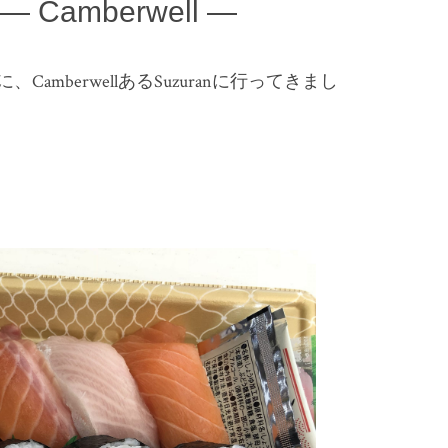
 — Camberwell —
mberwellあるSuzuranに行ってきまし