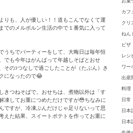
お菓
カフ
よりも、人が優しい！！道もこんでなくて運
クリ
までのメルボルン生活の中で１番気に入って
ねん
ビザ
でうちでパーティーをして、大晦日は毎年恒
レシ
。でも今年はがんばって年越しそばとおせ
ワー
、その3つなしで過ごしたことが（たぶん）き
クになったので😂
出産
料理
しきつねそばで。おせちは、煮物以外は「す
解凍してお重につめただけですが😳ちなみに
日常
んですが、冷凍ぶんだけじゃ足りないって思
日本
考えた結果、スイートポテトを作ってお重に
日本
生後