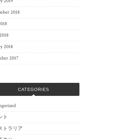
ry 2019
mber 2018
2018
 2018
ry 2018
ber 2017
CATEGORIES
egorized
ント
ストラリア