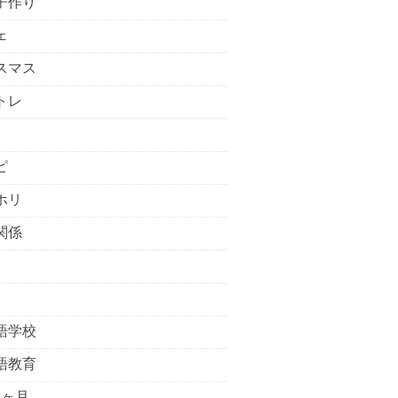
子作り
ェ
スマス
トレ
ピ
ホリ
関係
語学校
語教育
5ヶ月