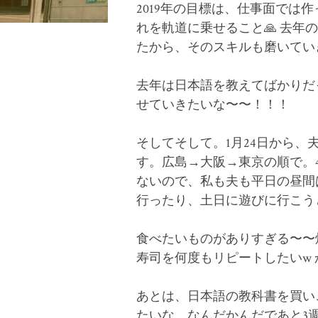
2019年の目標は、仕事面では
れを軌道に乗せること🙏 去
たから、そのスキルも磨いてい
去年は日本語を教えてばかりだ
せていきたいな〜〜！！！
そしてそして。1月24日から、
す。広島→大阪→東京の順で。
ないので、私も夫も平日の昼間
行ったり、土日に遊びに行こう
食べたいものがありすぎる〜〜
寿司を何度もリピートしたいw
あとは、日本語の教科書を買い
たいな。なんだかんだであと3