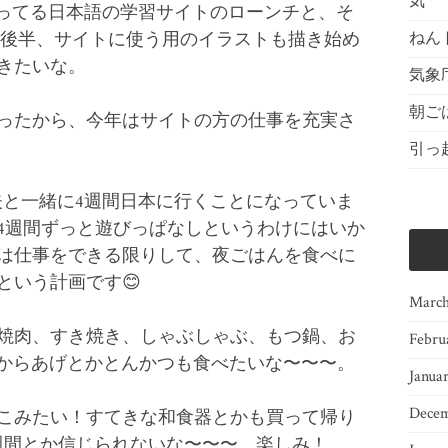
気
作ってる日本語の学習サイトのローンチと、そ
年の後半、サイトに使う用のイラストも描き始め
ねん
きたいな。
気象
朝ご
ったから、今年はサイトの方の仕事を充実さ
引っ
夫と一緒に4週間日本に行くことになっていま
4週間ずっと遊びっぱなしというわけにはいか
は仕事をできる限りして、夜ごはんを食べに
という計画です😊
March
焼肉、すき焼き、しゃぶしゃぶ、もつ鍋、お
Febru
 からあげとかとんかつも食べたいな〜〜〜。
Janua
Decem
こみたい！すてきな和食器とかも買って帰り
週間とか信じられないな〜〜〜。楽しみ！