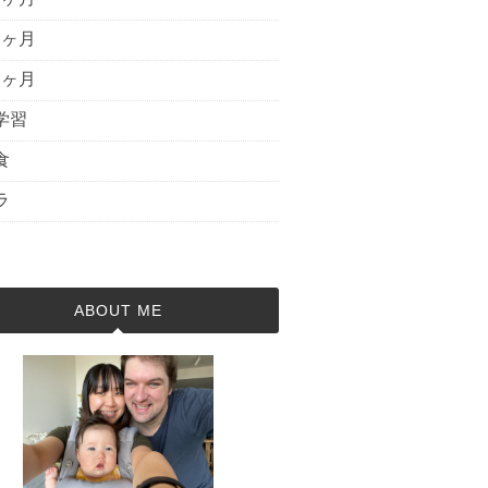
6ヶ月
7ヶ月
学習
食
ラ
ABOUT ME