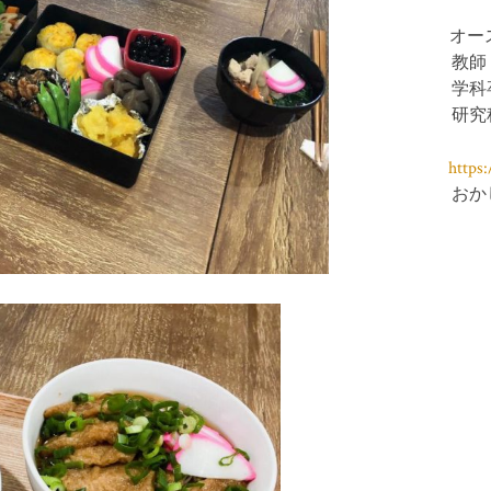
オー
教師
学科
研究
https
おか