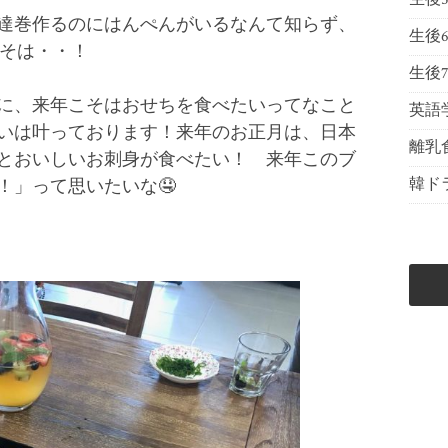
達巻作るのにはんぺんがいるなんて知らず、
生後
こそは・・！
生後
に、来年こそはおせちを食べたいってなこと
英語
いは叶っております！来年のお正月は、日本
離乳
とおいしいお刺身が食べたい！ 来年このブ
韓ド
！」って思いたいな🤤