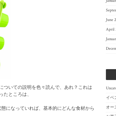
Janua
Septe
June 
April
Janua
Decem
についての説明を色々読んで、あれ？これは
Uncat
ったところは、
イベ
オー
状態になっていれば、基本的にどんな食材から