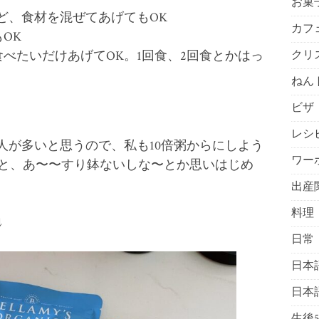
お菓
ど、食材を混ぜてあげてもOK
カフ
OK
べたいだけあげてOK。1回食、2回食とかはっ
クリ
ねん
ビザ
レシ
人が多いと思うので、私も10倍粥からにしよう
ワー
と、あ〜〜すり鉢ないしな〜とか思いはじめ
出産
料理
↓
日常
日本
日本
生後