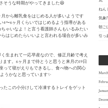
気
さそうな時期がやってきました😆
ねん
ヶ月から離乳食をはじめる人が多いようです
気象
い4〜6ヶ月くらいではじめるよう指導がある
朝ご
めちゃいなよ！と言う看護師さんもいるみたい
からはじめたらいいよと言われる場合が多いみ
引っ
早く生まれて一応早産なので、修正月齢で考え
ります。6ヶ月まで待とうと思うと来月の19日
座って寝がえりもできるし、食べ物への関心
March
めようかなと思っています✨
Febru
ったこの小分けして冷凍するトレイをゲット
Janua
Decem