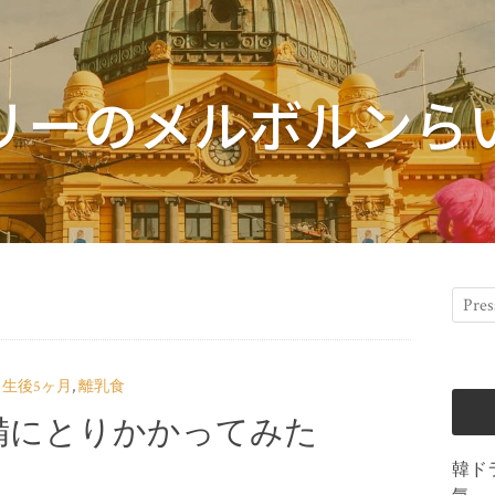
リーのメルボルンら
生後5ヶ月
,
離乳食
備にとりかかってみた
韓ド