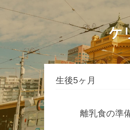
ケ
生後5ヶ月
離乳食の準