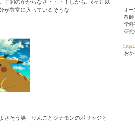
。手間のかからなさ・・・！しかも、6ヶ月以
分が豊富に入っているそうな！
オー
教師
学科
研究
https
おか
よさそう笑 りんごとシナモンのポリッジと