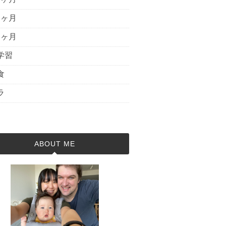
6ヶ月
7ヶ月
学習
食
ラ
ABOUT ME