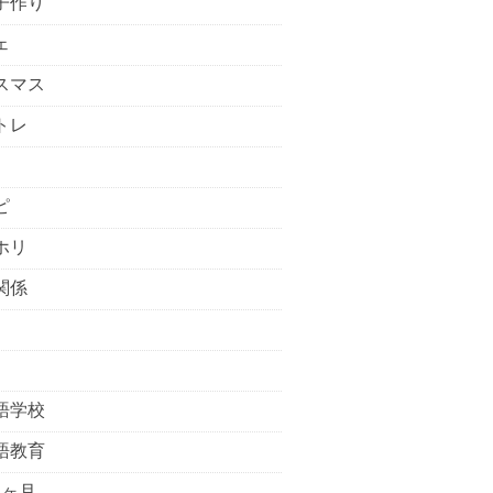
子作り
ェ
スマス
トレ
ピ
ホリ
関係
語学校
語教育
5ヶ月