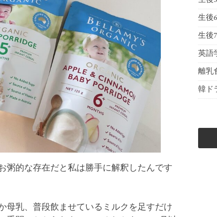
生後
生後
英語
離乳
韓ド
お粥的な存在だと私は勝手に解釈したんです
か母乳、普段飲ませているミルクを足すだけ