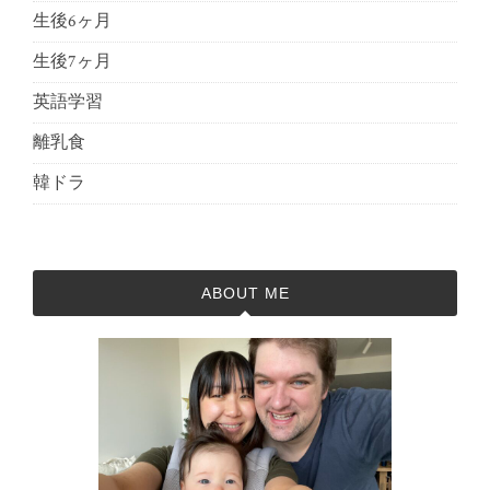
生後6ヶ月
生後7ヶ月
英語学習
離乳食
韓ドラ
ABOUT ME